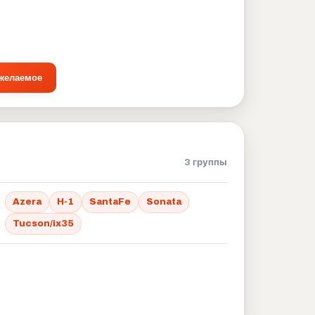
 желаемое
3 группы
Azera
H-1
SantaFe
Sonata
Tucson/ix35