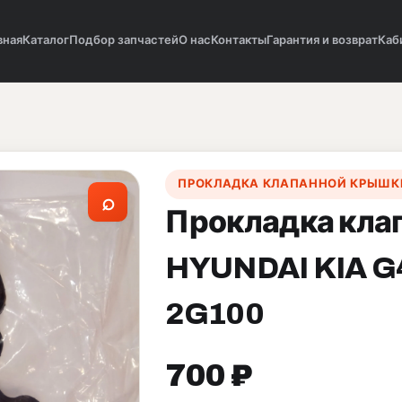
вная
Каталог
Подбор запчастей
О нас
Контакты
Гарантия и возврат
Каб
ПРОКЛАДКА КЛАПАННОЙ КРЫШК
⌕
Прокладка кла
HYUNDAI KIA G
2G100
700 ₽