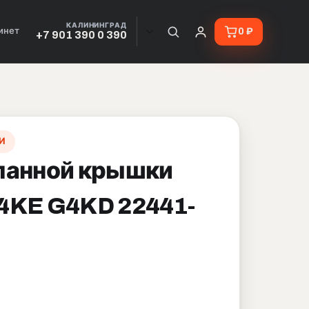
КАЛИНИНГРАД
инет
0 ₽
+7 901 390 0 390
И
панной крышки
4KE G4KD 22441-