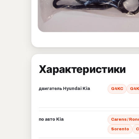
Характеристики
двигатель Hyundai Kia
G4KC
G4
по авто Kia
Carens / Ron
Sorento
C