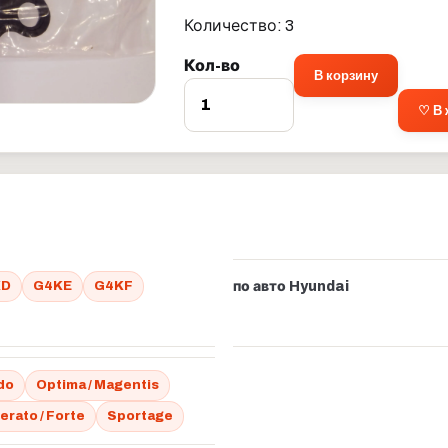
Количество: 3
Кол-во
В корзину
♡ В
KD
G4KE
G4KF
по авто Hyundai
do
Optima / Magentis
erato / Forte
Sportage