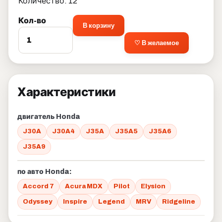
Количество: 12
Кол-во
В корзину
♡ В желаемое
Характеристики
двигатель Honda
J30A
J30A4
J35A
J35A5
J35A6
J35A9
по авто Honda:
Accord 7
Acura MDX
Pilot
Elysion
Odyssey
Inspire
Legend
MRV
Ridgeline