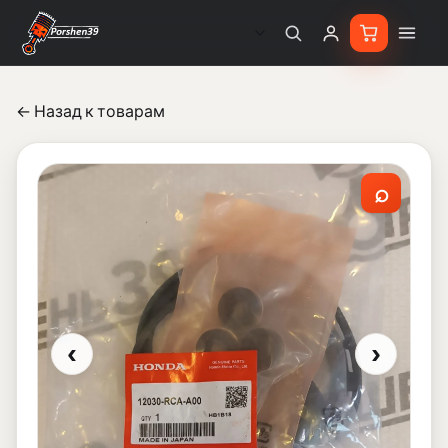
← Назад к товарам
⌕
‹
›