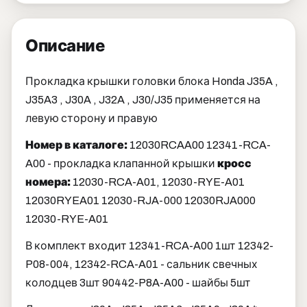
Описание
Прокладка крышки головки блока Honda J35A ,
J35A3 , J30A , J32A , J30/J35 применяется на
левую сторону и правую
Номер в каталоге:
12030RCAA00 12341-RCA-
A00 - прокладка клапанной крышки
кросс
номера:
12030-RCA-A01, 12030-RYE-A01
12030RYEA01 12030-RJA-000 12030RJA000
12030-RYE-A01
В комплект входит 12341-RCA-A00 1шт 12342-
P08-004, 12342-RCA-A01 - сальник свечных
колодцев 3шт 90442-P8A-A00 - шайбы 5шт