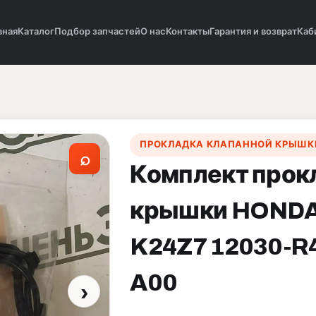
вная
Каталог
Подбор запчастей
О нас
Контакты
Гарантия и возврат
Каб
ПРОКЛАДКА КЛАПАННОЙ КРЫШК
⌕
Комплект прок
крышки HONDA
K24Z7 12030-R
A00
›