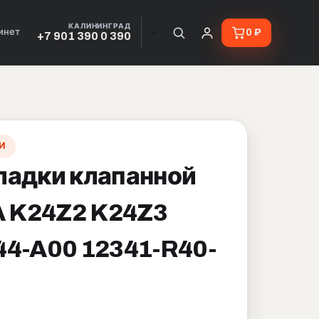
КАЛИНИНГРАД
инет
0 ₽
+7 901 390 0 390
И
ладки клапанной
 K24Z2 K24Z3
44-A00 12341-R40-