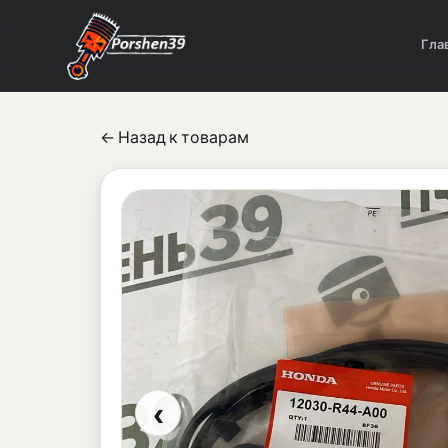
Гла
← Назад к товарам
‹