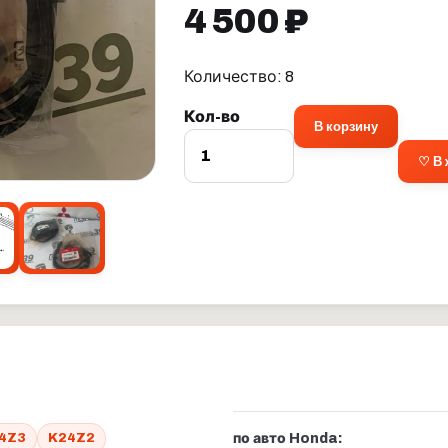
4 500 ₽
Количество: 8
Кол-во
В корзину
♡ В
4Z3
K24Z2
по авто Honda: