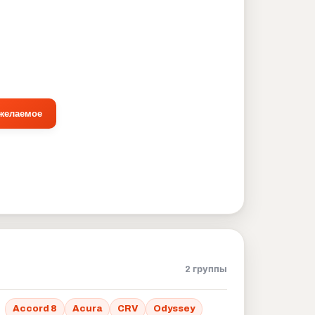
 желаемое
2 группы
Accord 8
Acura
CRV
Odyssey