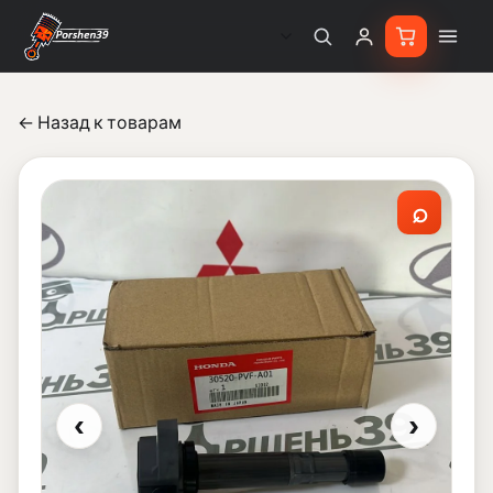
← Назад к товарам
⌕
‹
›