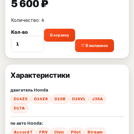
5 600 ₽
Количество: 4
Кол-во
В корзину
♡ В желаемое
Характеристики
двигатель Honda
D14Z5
D14Z6
D15B
D16V1
J35A
D17A
по авто Honda:
Accord 7
FRV
Civic
Pilot
Stream