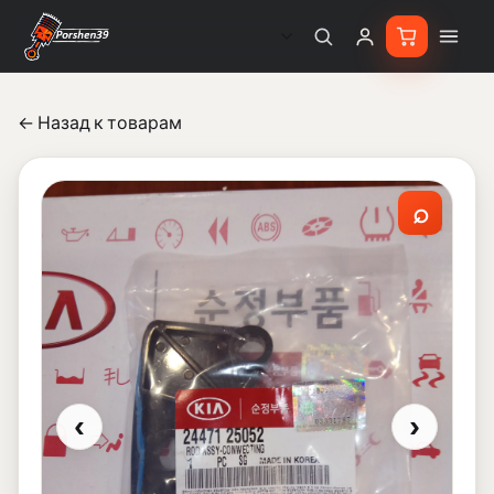
← Назад к товарам
⌕
‹
›