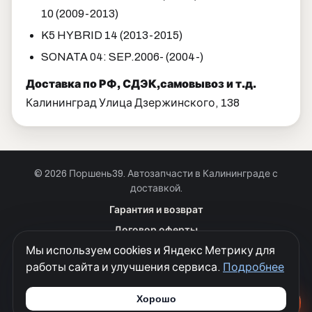
10 (2009-2013)
K5 HYBRID 14 (2013-2015)
SONATA 04: SEP.2006- (2004-)
Доставка по РФ, СДЭК,самовывоз и т.д.
Калининград Улица Дзержинского, 138
© 2026 Поршень39. Автозапчасти в Калининграде с
доставкой.
Позвонить · Калининград
Гарантия и возврат
+7 901 390 0 390
Договор оферты
Позвонить · Красноярск
Мы используем cookies и Яндекс Метрику для
Куки
+7 901 390 0 390
работы сайта и улучшения сервиса.
Подробнее
Политика конфиденциальности
Согласие на обработку персональных данных
Хорошо