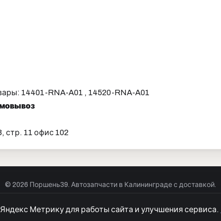
вары: 14401-RNA-A01 , 14520-RNA-A01
самовывоз
 стр. 11 офис 102
© 2026 Поршень39. Автозапчасти в Калининграде с доставкой.
р оферты
Куки
Политика конфиденциальности
Согласие на обра
 Яндекс Метрику для работы сайта и улучшения сервиса.
Разработка сайтов
Моя Корона