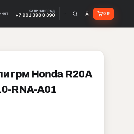
КАЛИНИНГРАД
инет
0 ₽
+7 901 390 0 390
пи грм Honda R20A
10-RNA-A01