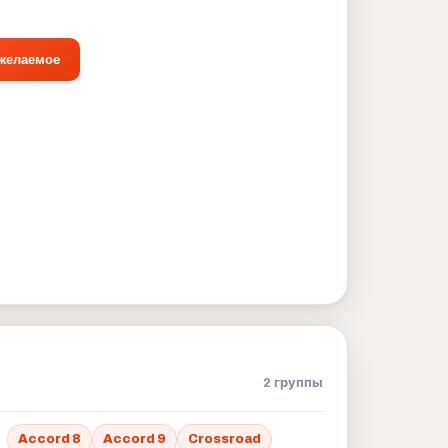
 желаемое
2 группы
Accord 8
Accord 9
Crossroad