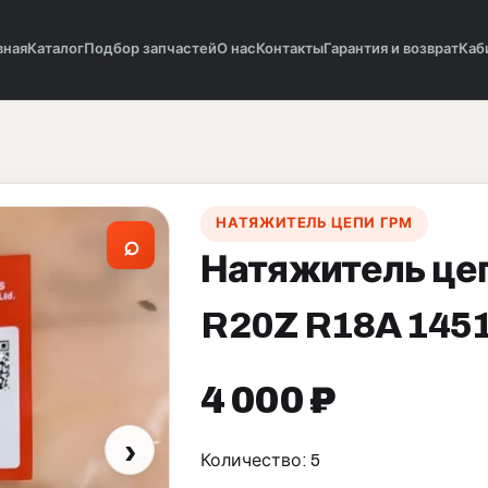
вная
Каталог
Подбор запчастей
О нас
Контакты
Гарантия и возврат
Каб
НАТЯЖИТЕЛЬ ЦЕПИ ГРМ
⌕
Натяжитель це
R20Z R18A 145
4 000 ₽
›
Количество: 5