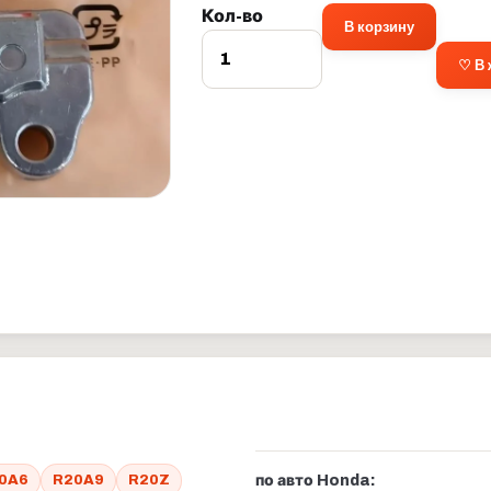
Кол-во
В корзину
♡ В
0A6
R20A9
R20Z
по авто Honda: