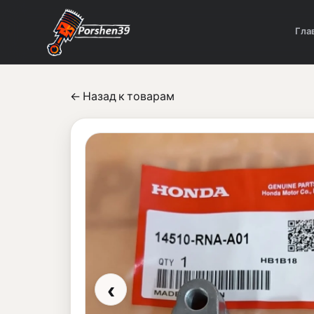
Гла
← Назад к товарам
‹