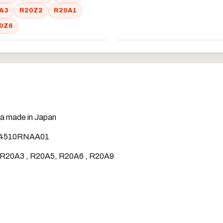
A3
R20Z2
R20A1
0Z6
 made in Japan
 14510RNAA01
R20A3 , R20A5, R20A6 , R20A9