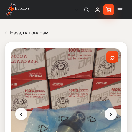
← Назад к товарам
⌕
‹
›