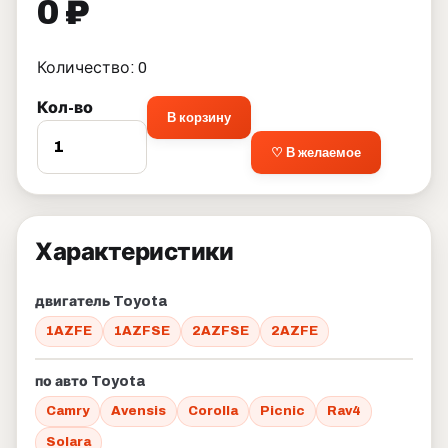
0 ₽
Количество: 0
Кол-во
В корзину
♡ В желаемое
Характеристики
двигатель Toyota
1AZFE
1AZFSE
2AZFSE
2AZFE
по авто Toyota
Camry
Avensis
Corolla
Picnic
Rav4
Solara