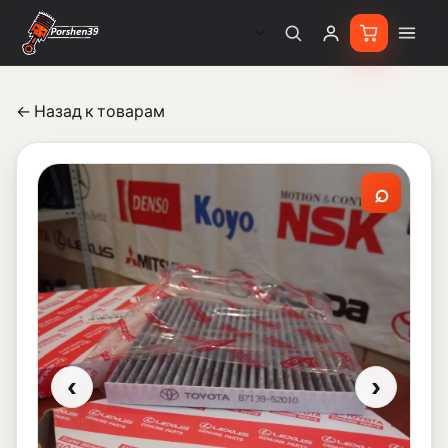
← Назад к товарам
⌕
‹
›