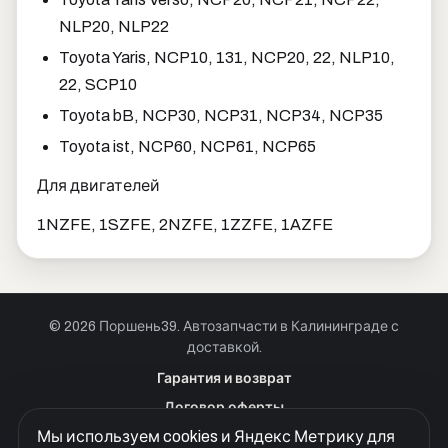
NLP20, NLP22
Toyota Yaris, NCP10, 131, NCP20, 22, NLP10,
22, SCP10
Toyota bB, NCP30, NCP31, NCP34, NCP35
Toyota ist, NCP60, NCP61, NCP65
Для двигателей
1NZFE, 1SZFE, 2NZFE, 1ZZFE, 1AZFE
© 2026 Поршень39. Автозапчасти в Калининграде с
доставкой.
Позвонить · Калининград
Гарантия и возврат
+7 901 390 0 390
Договор оферты
Позвонить · Красноярск
Мы используем cookies и Яндекс Метрику для
Куки
+7 901 390 0 390