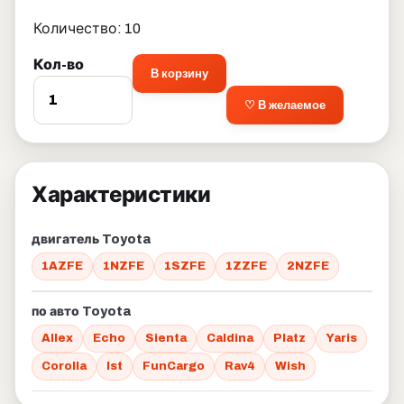
Количество: 10
Кол-во
В корзину
♡ В желаемое
Характеристики
двигатель Toyota
1AZFE
1NZFE
1SZFE
1ZZFE
2NZFE
по авто Toyota
Allex
Echo
Sienta
Caldina
Platz
Yaris
Corolla
Ist
FunCargo
Rav4
Wish