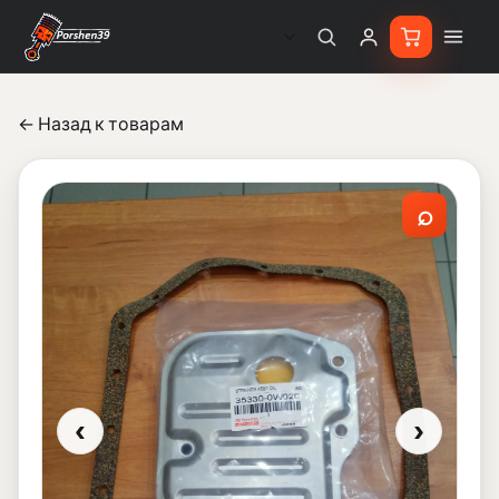
← Назад к товарам
⌕
‹
›