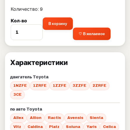
Количество: 9
Кол-во
В корзину
♡ В желаемое
Характеристики
двигатель Toyota
1NZFE
1ZRFE
1ZZFE
3ZZFE
2ZRFE
3CE
по авто Toyota
Allex
Allion
Ractis
Avensis
Sienta
Vitz
Caldina
Platz
Soluna
Yaris
Celica