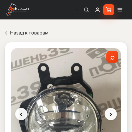
← Назад к товарам
⌕
‹
›