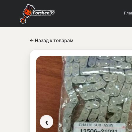
Гла
← Назад к товарам
‹