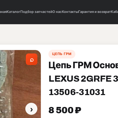
вная
Каталог
Подбор запчастей
О нас
Контакты
Гарантия и возврат
Каб
ЦЕПЬ ГРМ
⌕
Цепь ГРМ Осно
LEXUS 2GRFE 
13506-31031
›
8 500 ₽