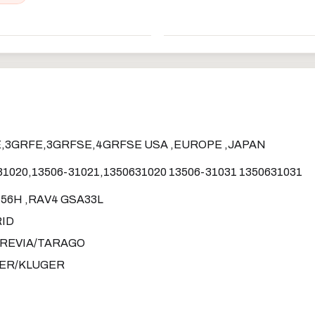
FE,3GRFE,3GRFSE,4GRFSE USA ,EUROPE ,JAPAN
31020,13506-31021,1350631020 13506-31031 1350631031
56H ,RAV4 GSA33L
ID
PREVIA/TARAGO
DER/KLUGER