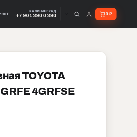
КАЛИНИНГРАД
инет
0 ₽
+7 901 390 0 390
вная TOYOTA
3GRFE 4GRFSE