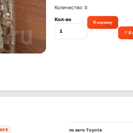
Количество: 0
Кол-во
В корзину
♡ В
RFE
по авто Toyota