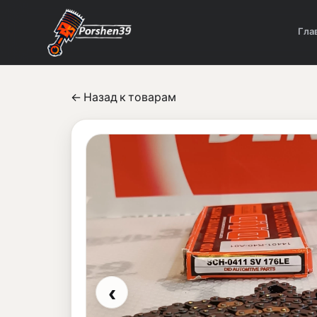
Гла
← Назад к товарам
‹