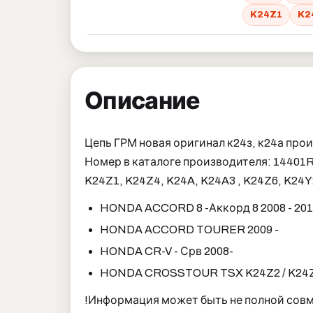
K24Z1
K2
Описание
Цепь ГРМ новая оригинал к24з, к24а про
Номер в каталоге производителя: 1440
K24Z1, K24Z4, K24A, K24A3 , K24Z6, K24Y
HONDA ACCORD 8 -Аккорд 8 2008 - 20
HONDA ACCORD TOURER 2009 -
HONDA CR-V - Срв 2008-
HONDA CROSSTOUR TSX K24Z2 / K24
!Информация может быть не полной сов