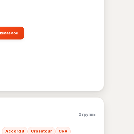
 желаемое
2 группы
Accord 8
Crosstour
CRV