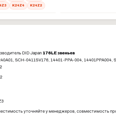
4Z3
K24Z4
K24Z2
изводитель DID Japan
176LE звеньев
1R40A01, SCH-0411SV176, 14401-PPA-004, 14401PPA004,
2
12
Z3
местимость уточняйте у менеджеров, совместимость пр