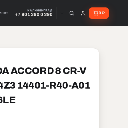
КАЛИНИНГРАД
инет
0 ₽
+7 901 390 0 390
A ACCORD 8 CR-V
4Z3 14401-R40-A01
6LE