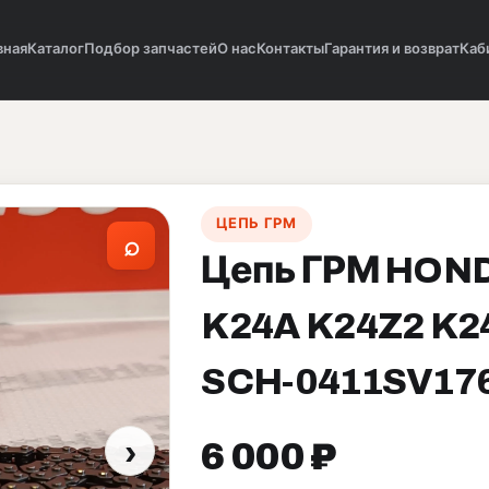
вная
Каталог
Подбор запчастей
О нас
Контакты
Гарантия и возврат
Каб
ЦЕПЬ ГРМ
⌕
Цепь ГРМ HOND
K24A K24Z2 K2
SCH-0411SV17
›
6 000 ₽