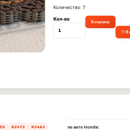
Количество: 7
Кол-во
В корзину
♡ В
Z6
K24Y2
K24A3
по авто Honda: