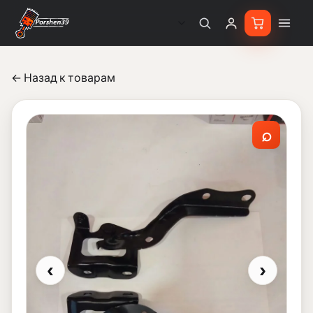
← Назад к товарам
⌕
‹
›