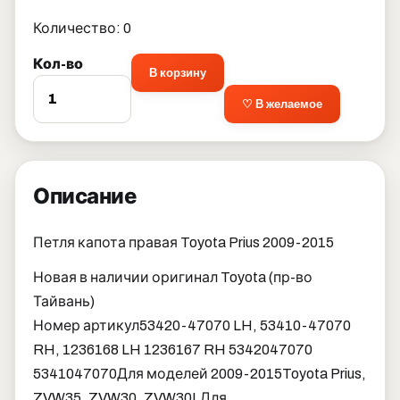
Количество: 0
Кол-во
В корзину
♡ В желаемое
Описание
Петля капота правая Toyota Prius 2009-2015
Новая в наличии оригинал Toyota (пр-во
Тайвань)
Номер артикул
53420-47070 LH, 53410-47070
RH, 1236168 LH 1236167 RH 5342047070
5341047070
Для моделей 2009-2015
Toyota Prius,
ZVW35, ZVW30, ZVW30L
Для