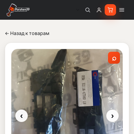
← Назад к товарам
⌕
‹
›