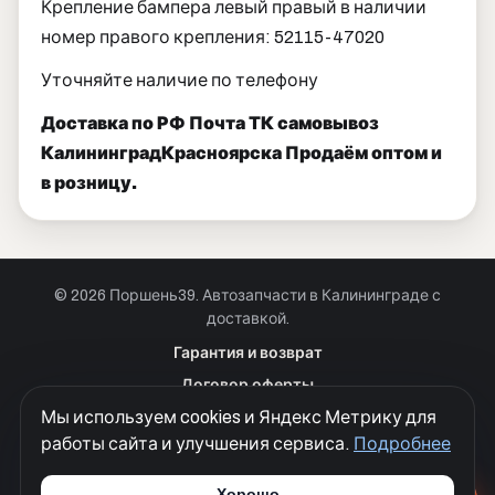
Крепление бампера левый правый в наличии
номер правого крепления: 52115-47020
Уточняйте наличие по телефону
Доставка по РФ Почта ТК самовывоз
Калининград
Красноярска Продаём оптом и
в розницу.
© 2026 Поршень39. Автозапчасти в Калининграде с
доставкой.
Позвонить · Калининград
Гарантия и возврат
+7 901 390 0 390
Договор оферты
Позвонить · Красноярск
Мы используем cookies и Яндекс Метрику для
Куки
+7 901 390 0 390
работы сайта и улучшения сервиса.
Подробнее
Политика конфиденциальности
Согласие на обработку персональных данных
Хорошо