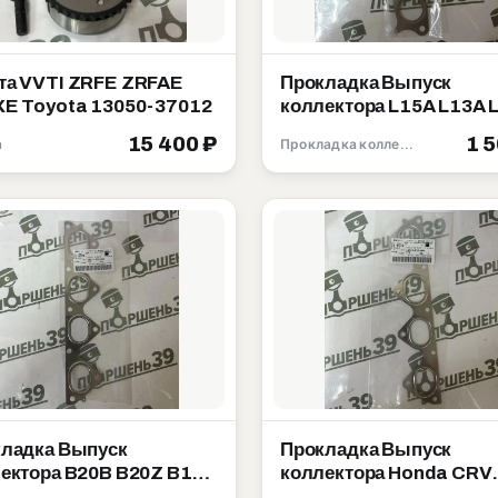
а VVTI ZRFE ZRFAE
Прокладка Выпуск
E Toyota 13050-37012
коллектора L15A L13A 
Honda 18115-PWA-004
15 400 ₽
1 
а
Прокладка коллектора
ладка Выпуск
Прокладка Выпуск
ектора B20B B20Z B18B
коллектора Honda CRV
 Honda 18115-P72-003
B20B B20Z 18115-P3F-