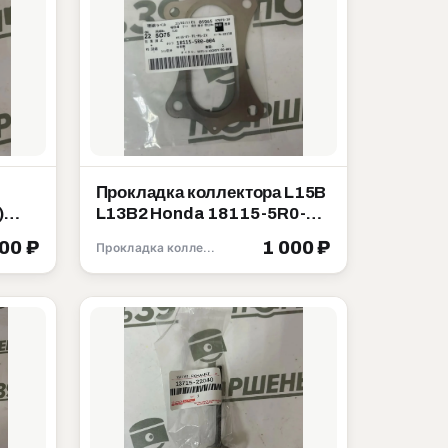
Прокладка коллектора L15B
)
L13B2 Honda 18115-5R0-
da
004
500 ₽
1 000 ₽
Прокладка коллектора