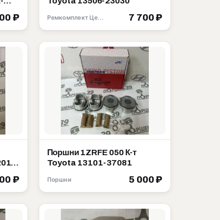
-
Toyota 13506-23030
500 ₽
7 700 ₽
Ремкомплект Цепи ГРМ
Поршни 1ZRFE 050 К-т
2010
Toyota 13101-37081
000 ₽
5 000 ₽
Поршни