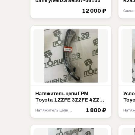
camry/venza 89467-06100
K24Z K24W K20A 
9121
12 000 ₽
Сальн
Натяжитель цепи ГРМ
Успо
Toyota 1ZZFE 3ZZFE 4ZZFE
Toyo
13559-22020
1356
1 800 ₽
Натяжитель цепи ГРМ