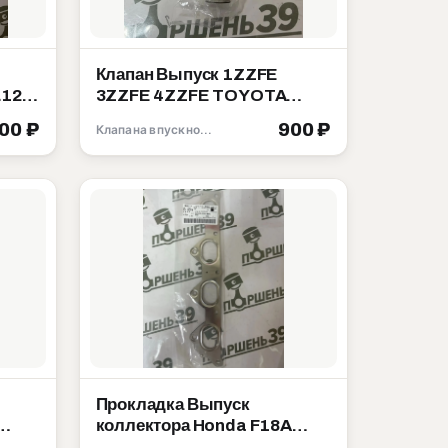
Клапан Выпуск 1ZZFE
L12A
3ZZFE 4ZZFE TOYOTA
COROLLA MATRIX ZZE130
500 ₽
900 ₽
Клапана впускной выпускной
13715-22040
Прокладка Выпуск
коллектора Honda F18A
003
F20A F22B 18115-PT0-004