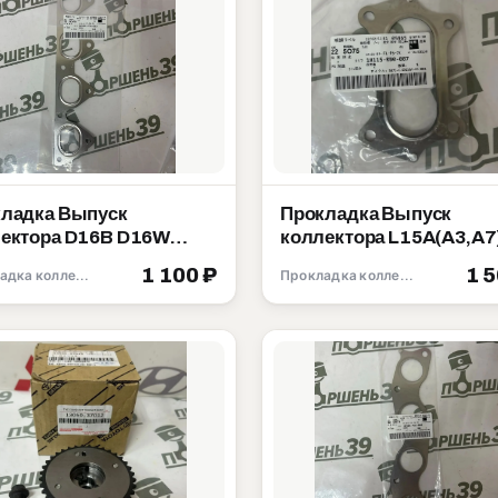
ладка Выпуск
Прокладка Выпуск
ектора D16B D16W
коллектора L15A(A3,A7
 D15Z D14A Honda
L13A L13Z(Z1,Z4) Hon
1 100 ₽
1 
Прокладка коллектора
Прокладка коллектора
15-P2A-003
18115-RB0-007