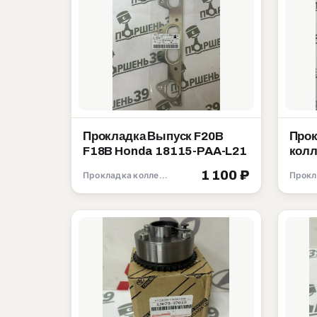
Прокладка Выпуск F20B
Прок
F18B Honda 18115-PAA-L21
колл
D16Y
1 100 ₽
Прокладка коллектора
181