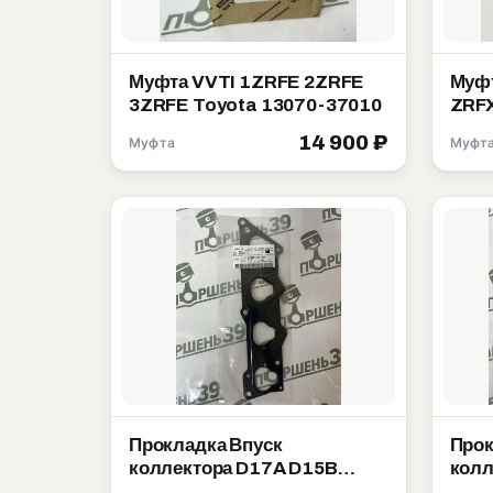
Муфта VVTI 1ZRFE 2ZRFE
Муфт
3ZRFE Toyota 13070-37010
ZRFX
14 900 ₽
Муфта
Муфт
Прокладка Впуск
Прок
коллектора D17A D15B
колл
D15Y Honda 17055-PLD-004
B16B