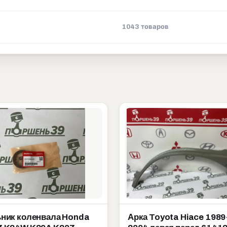
1043 товаров
ник коленвала Honda
Арка Toyota Hiace 1989