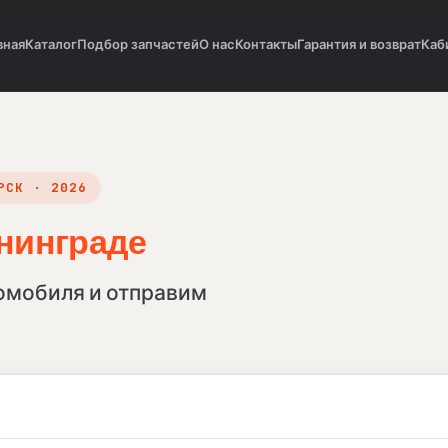
вная
Каталог
Подбор запчастей
О нас
Контакты
Гарантия и возврат
Каб
РСК · 2026
нинграде
в Калининграде, в
ноярске
омобиля и отправим