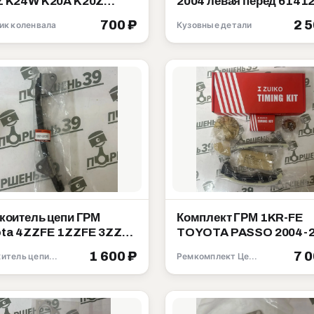
K20Z
2004 левая перед 61412
2-5A2-A01
95J01
700 ₽
2 
ик коленвала
Кузовные детали
коитель цепи ГРМ
Комплект ГРМ 1KR-FE
ta 4ZZFE 1ZZFE 3ZZFE
TOYOTA PASSO 2004-
1-22020
13506-40010
1 600 ₽
7 
Натяжитель цепи ГРМ
Ремкомплект Цепи ГРМ